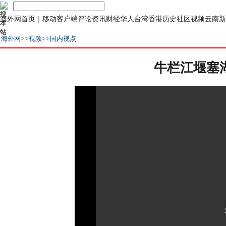
海外网首页
｜
移动客户端
评论
资讯
财经
华人
台湾
香港
历史
社区
视频
云南
新
海外网
>>
视频
>>
国内视点
牛栏江堰塞