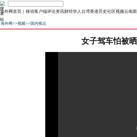
海外网首页
｜
移动客户端
评论
资讯
财经
华人
台湾
香港
历史
社区
视频
云南
新
海外网
>>
视频
>>
国内视点
女子驾车怕被晒