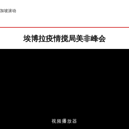
加坡
滚动
埃博拉疫情搅局美非峰会