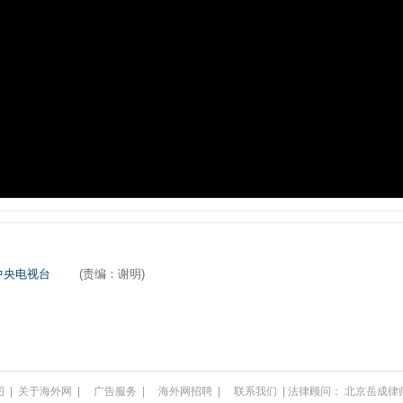
中央电视台
(责编：谢明)
图
|
关于海外网
|
广告服务
|
海外网招聘
|
联系我们
| 法律顾问：
北京岳成律