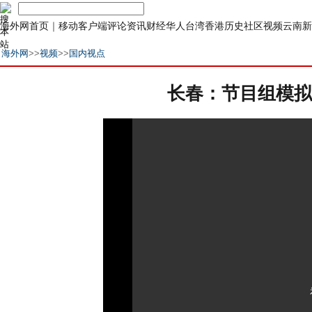
海外网首页
｜
移动客户端
评论
资讯
财经
华人
台湾
香港
历史
社区
视频
云南
新
海外网
>>
视频
>>
国内视点
长春：节目组模拟