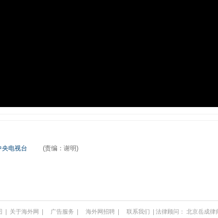
中央电视台
(责编：谢明)
图
|
关于海外网
|
广告服务
|
海外网招聘
|
联系我们
| 法律顾问：
北京岳成律