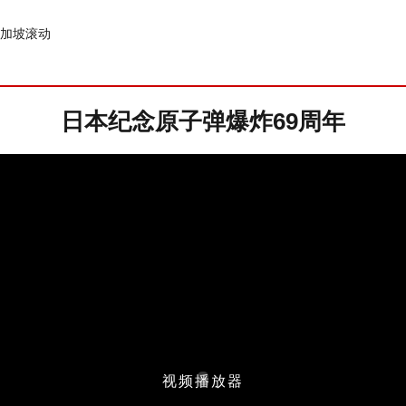
加坡
滚动
日本纪念原子弹爆炸69周年