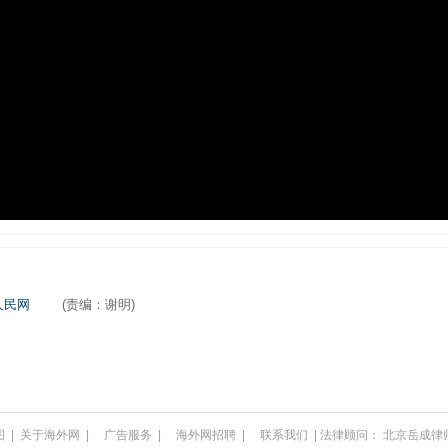
人民网
(责编：谢明)
图
|
关于海外网
|
广告服务
|
海外网招聘
|
联系我们
| 法律顾问：
北京岳成律