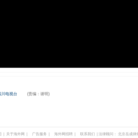
四川电视台
(责编：谢明)
图
|
关于海外网
|
广告服务
|
海外网招聘
|
联系我们
| 法律顾问：
北京岳成律