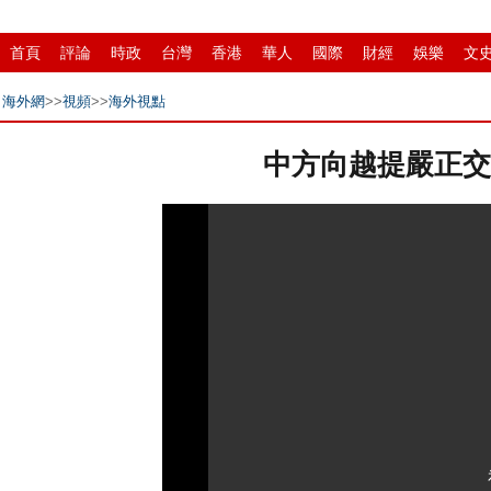
首頁
評論
時政
台灣
香港
華人
國際
財經
娛樂
文
中原
招商
縣域
環保
創投
成渝
移民
書畫
IP電視
海外網
>>
視頻
>>
海外視點
中方向越提嚴正交