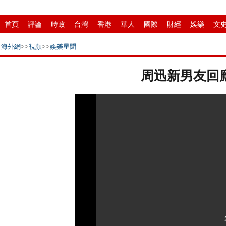
首頁
評論
時政
台灣
香港
華人
國際
財經
娛樂
文
招商
縣域
環保
創投
成渝
移民
書畫
IP電視
華商
海外網
>>
視頻
>>
娛樂星聞
周迅新男友回