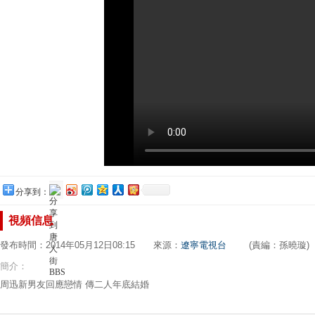
分享到：
視頻信息
發布時間：2014年05月12日08:15 來源：
遼寧電視台
(責編：孫曉璇)
簡介：
周迅新男友回應戀情 傳二人年底結婚