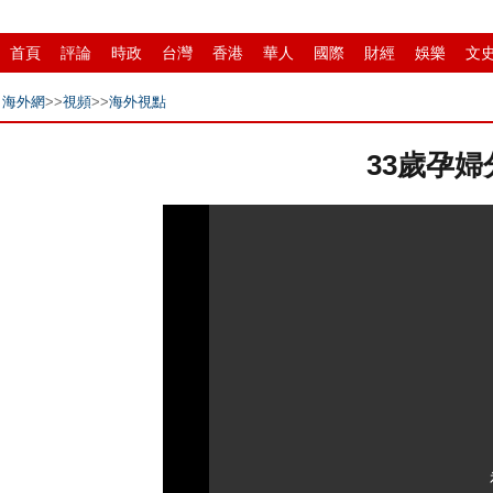
首頁
評論
時政
台灣
香港
華人
國際
財經
娛樂
文
中原
招商
縣域
環保
創投
成渝
移民
書畫
IP電視
海外網
>>
視頻
>>
海外視點
33歲孕