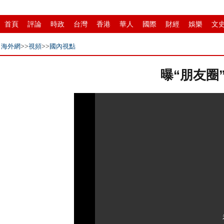
首頁
評論
時政
台灣
香港
華人
國際
財經
娛樂
文
中原
招商
縣域
環保
創投
成渝
移民
書畫
IP電視
海外網
>>
視頻
>>
國內視點
曝“朋友圈