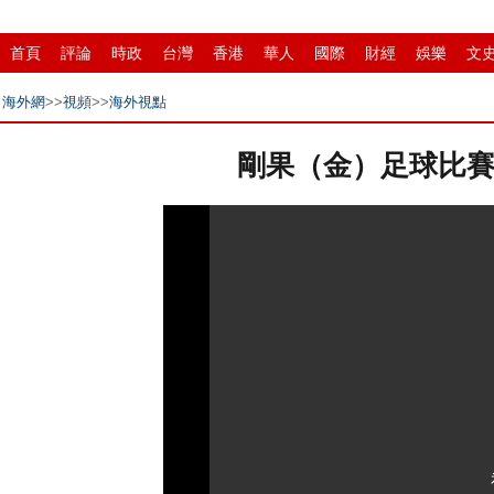
首頁
評論
時政
台灣
香港
華人
國際
財經
娛樂
文
招商
縣域
環保
創投
成渝
移民
書畫
IP電視
華商
海外網
>>
視頻
>>
海外視點
剛果（金）足球比賽