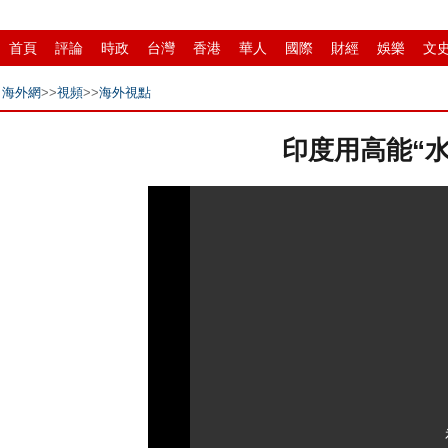
首頁
評論
時政
台灣
香港
華人
國際
財經
娛樂
文
中原
招商
縣域
環保
創投
成渝
移民
書畫
IP電視
海外網
>>
視頻
>>
海外視點
印度用高能“