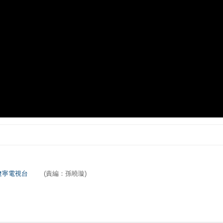
遼寧電視台
(責編：孫曉璇)