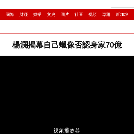
人
國際
財經
娛樂
文史
圖片
社區
視頻
專題
新加坡
渝
移民
書畫
IP電視
華商
紙媒
滾動
楊瀾揭幕自己蠟像否認身家70億