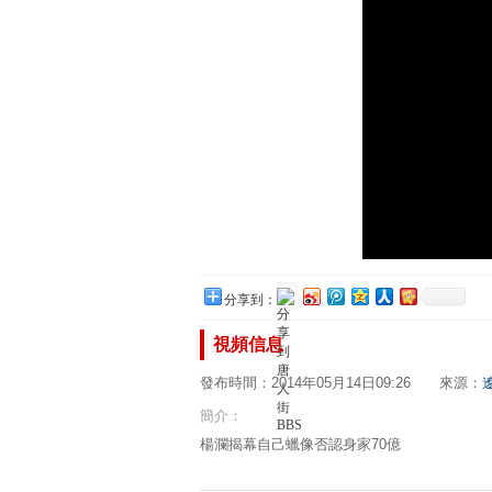
分享到：
視頻信息
發布時間：2014年05月14日09:26 來源：
簡介：
楊瀾揭幕自己蠟像否認身家70億