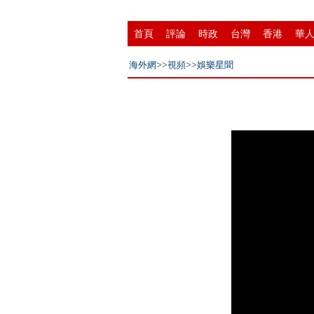
首頁
評論
時政
台灣
香港
華
中原
招商
縣域
環保
創投
成
海外網
>>
視頻
>>
娛樂星聞