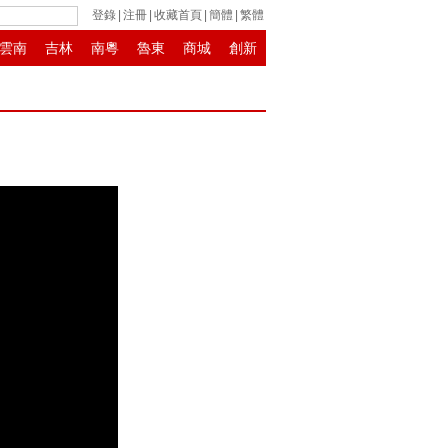
登錄
|
注冊
|
收藏首頁
|
簡體
|
繁體
雲南
吉林
南粵
魯東
商城
創新