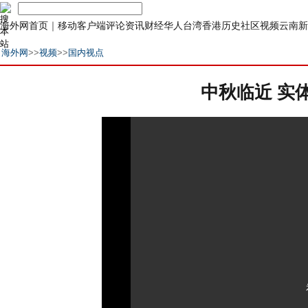
海外网首页
｜
移动客户端
评论
资讯
财经
华人
台湾
香港
历史
社区
视频
云南
新
海外网
>>
视频
>>
国内视点
中秋临近 实