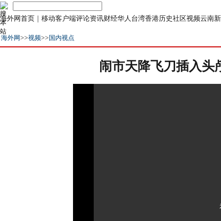
海外网首页
｜
移动客户端
评论
资讯
财经
华人
台湾
香港
历史
社区
视频
云南
新
海外网
>>
视频
>>
国内视点
闹市天降飞刀插入头