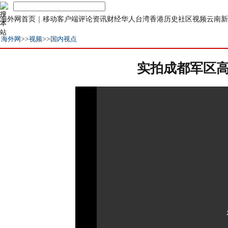
海外网首页
｜
移动客户端
评论
资讯
财经
华人
台湾
香港
历史
社区
视频
云南
新
海外网
>>
视频
>>
国内视点
实拍成都军区