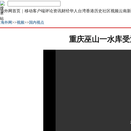
海外网首页
｜
移动客户端
评论
资讯
财经
华人
台湾
香港
历史
社区
视频
云南
新
海外网
>>
视频
>>
国内视点
重庆巫山一水库受