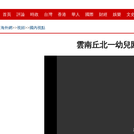
首頁
評論
時政
台灣
香港
華人
國際
財經
娛樂
文
招商
縣域
環保
創投
成渝
移民
書畫
IP電視
華商
海外網
>>
視頻
>>
國內視點
雲南丘北一幼兒