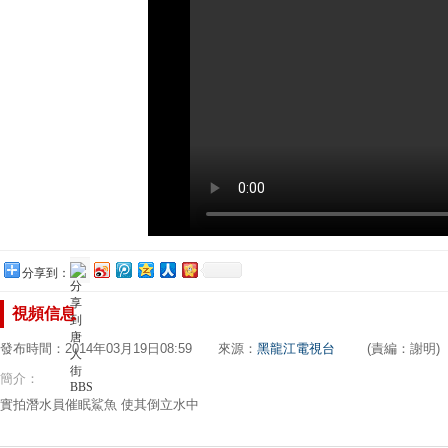
分享到：
視頻信息
發布時間：2014年03月19日08:59 來源：
黑龍江電視台
(責編：謝明)
簡介：
實拍潛水員催眠鯊魚 使其倒立水中