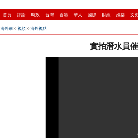
首頁
評論
時政
台灣
香港
華人
國際
財經
娛樂
文
縣域
環保
創投
成渝
移民
書畫
IP電視
華商
紙媒
海外網
>>
視頻
>>
海外視點
實拍潛水員催