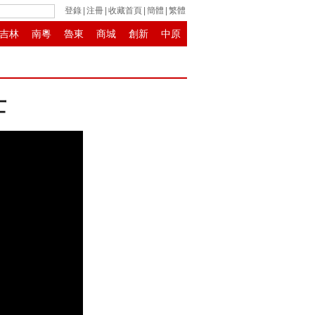
登錄
|
注冊
|
收藏首頁
|
簡體
|
繁體
吉林
南粵
魯東
商城
創新
中原
亡