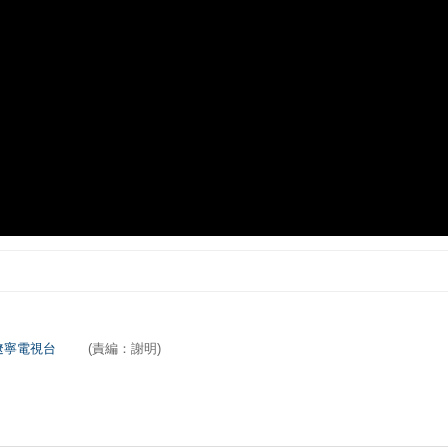
遼寧電視台
(責編：謝明)