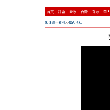
首頁
評論
時政
台灣
香港
華
招商
縣域
環保
創投
成渝
移
海外網
>>
視頻
>>
國內視點