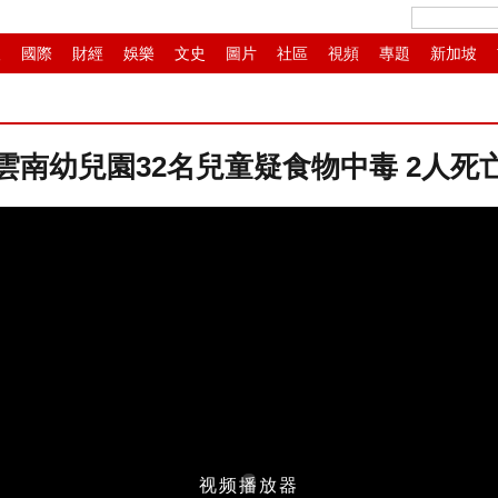
人
國際
財經
娛樂
文史
圖片
社區
視頻
專題
新加坡
民
書畫
IP電視
華商
紙媒
滾動
雲南幼兒園32名兒童疑食物中毒 2人死