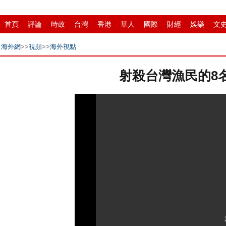
首頁
評論
時政
台灣
香港
華人
國際
財經
娛樂
文
縣域
環保
創投
成渝
移民
書畫
IP電視
華商
紙媒
海外網
>>
視頻
>>
海外視點
射殺台灣漁民的8