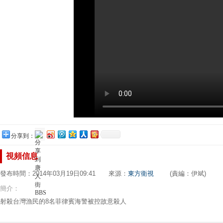
分享到：
視頻信息
發布時間：2014年03月19日09:41 來源：
東方衛視
(責編：伊斌)
簡介：
射殺台灣漁民的8名菲律賓海警被控故意殺人