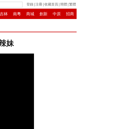
登錄
|
注冊
|
收藏首頁
|
簡體
|
繁體
吉林
南粵
商城
創新
中原
招商
變辣妹