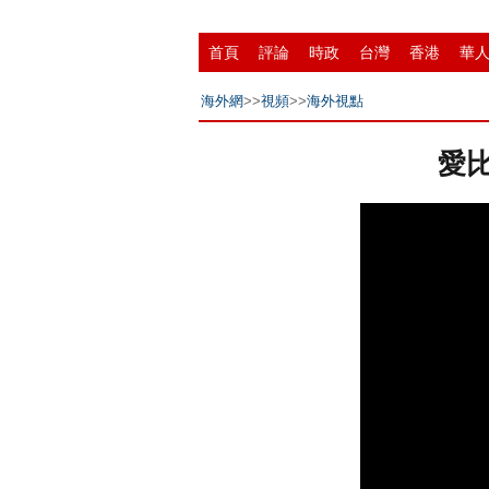
首頁
評論
時政
台灣
香港
華
縣域
環保
創投
成渝
移民
書
海外網
>>
視頻
>>
海外視點
愛比