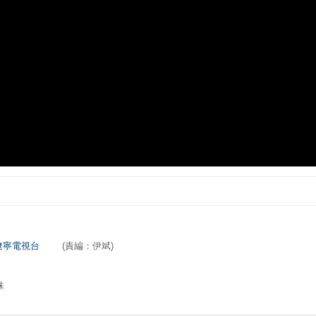
遼寧電視台
(責編：伊斌)
妹