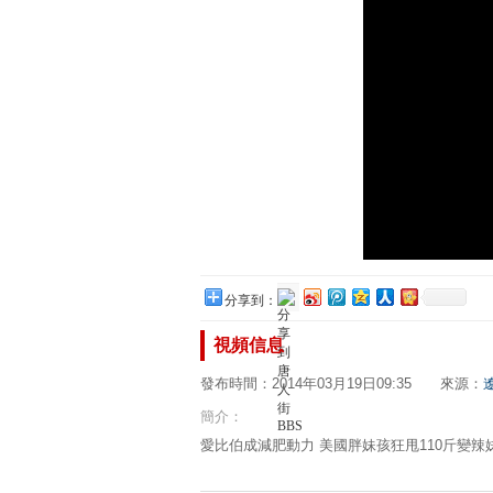
分享到：
視頻信息
發布時間：2014年03月19日09:35 來源：
簡介：
愛比伯成減肥動力 美國胖妹孩狂甩110斤變辣