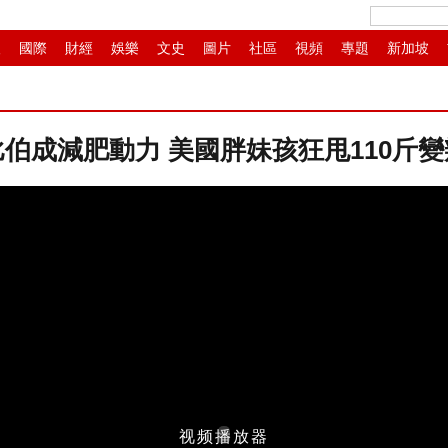
人
國際
財經
娛樂
文史
圖片
社區
視頻
專題
新加坡
畫
IP電視
華商
紙媒
滾動
伯成減肥動力 美國胖妹孩狂甩110斤