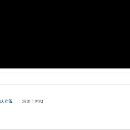
東方衛視
(責編：伊斌)