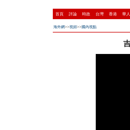
首頁
評論
時政
台灣
香港
華
縣域
環保
創投
成渝
移民
書
海外網
>>
視頻
>>
國內視點