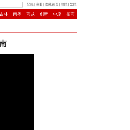
登錄
|
注冊
|
收藏首頁
|
簡體
|
繁體
吉林
南粵
商城
創新
中原
招商
南