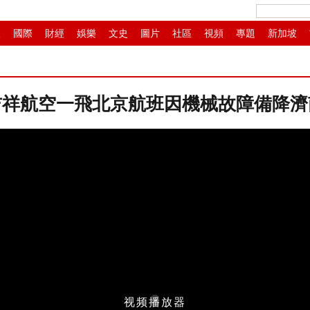
人
國際
財經
娛樂
文史
圖片
社區
視頻
專題
新加坡
畫
IP電視
華商
滾動
紙媒
吉祥航空一飛北京航班因機械故障備降濟