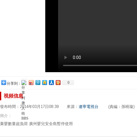
0
分享到：
視頻信息
發布時間：2014年03月17日08:39 來源：
遼寧電視台
(責編：孫曉璇)
簡介：
棄嬰數量超負荷 廣州嬰兒安全島暫停使用