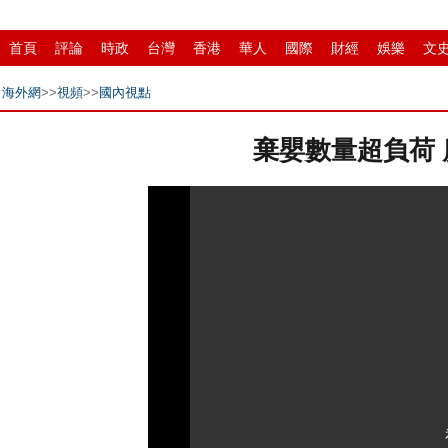
首頁
評論
時政
台灣
香港
華人
國際
財經
娛樂
文
縣域
環保
創投
成渝
移民
書畫
IP電視
華商
滾動
海外網
>>
視頻
>>
國內視點
棄嬰數量超負荷