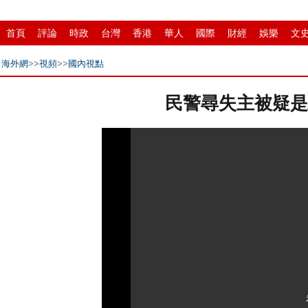
首頁
評論
時政
台灣
香港
華人
國際
財經
娛樂
文
縣域
環保
創投
成渝
移民
書畫
IP電視
華商
滾動
海外網
>>
視頻
>>
國內視點
民警尋失主被疑是