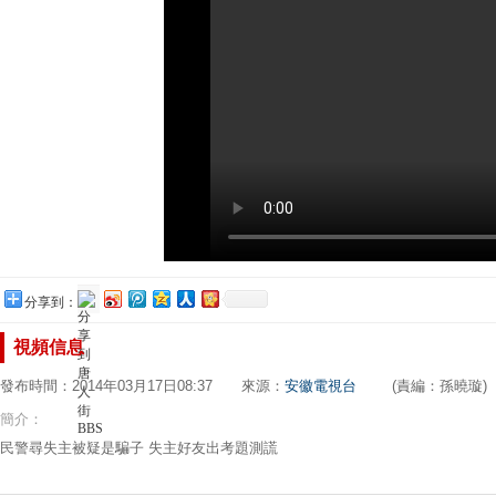
分享到：
視頻信息
發布時間：2014年03月17日08:37 來源：
安徽電視台
(責編：孫曉璇)
簡介：
民警尋失主被疑是騙子 失主好友出考題測謊