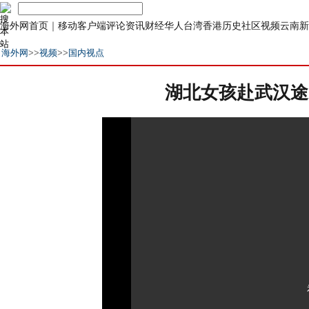
海外网首页
｜
移动客户端
评论
资讯
财经
华人
台湾
香港
历史
社区
视频
云南
新
海外网
>>
视频
>>
国内视点
湖北女孩赴武汉途