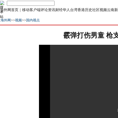
海外网首页
｜
移动客户端
评论
资讯
财经
华人
台湾
香港
历史
社区
视频
云南
新
海外网
>>
视频
>>
国内视点
霰弹打伤男童 枪