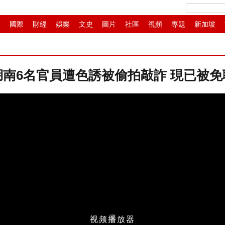
人
國際
財經
娛樂
文史
圖片
社區
視頻
專題
新加坡
畫
IP電視
華商
滾動
紙媒
湖南6名官員遭色誘被偷拍敲詐 現已被免