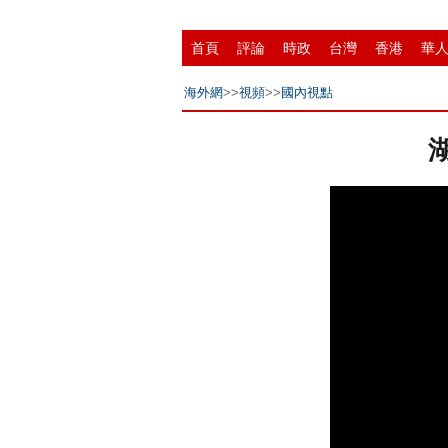
首頁
評論
時政
台灣
香港
華
縣域
環保
創投
成渝
移民
書
海外網
>>
視頻
>>
國內視點