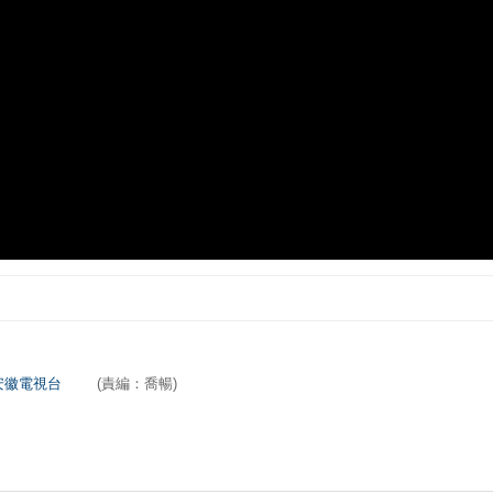
安徽電視台
(責編：喬暢)