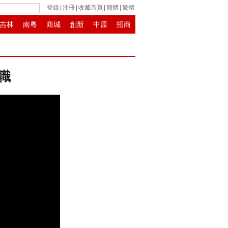
登錄
|
注冊
|
收藏首頁
|
簡體
|
繁體
吉林
南粵
商城
創新
中原
招商
職