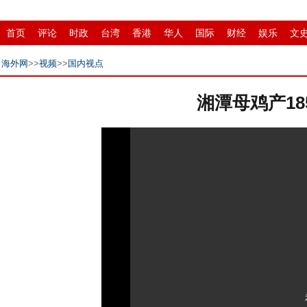
首页
评论
时政
台湾
香港
华人
国际
财经
娱乐
文
招商
县域
环保
创投
成渝
移民
书画
IP电视
华商
海外网
>>
视频
>>
国内视点
湘潭母鸡产1