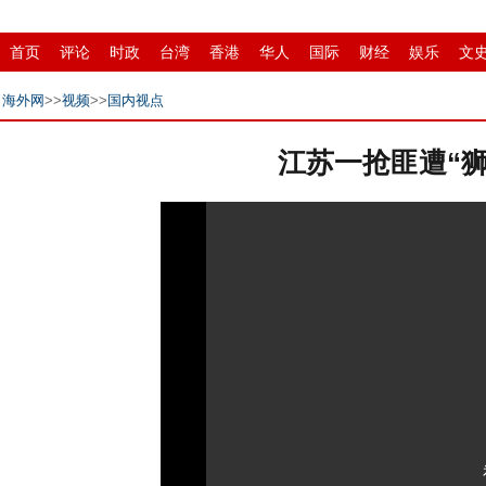
首页
评论
时政
台湾
香港
华人
国际
财经
娱乐
文
招商
县域
环保
创投
成渝
移民
书画
IP电视
华商
海外网
>>
视频
>>
国内视点
江苏一抢匪遭“