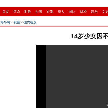
首页
评论
时政
台湾
香港
华人
国际
财经
娱乐
文
县域
环保
创投
成渝
移民
书画
IP电视
华商
滚动
海外网
>>
视频
>>
国内视点
14岁少女因