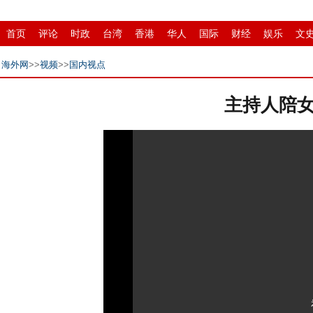
首页
评论
时政
台湾
香港
华人
国际
财经
娱乐
文
县域
环保
创投
成渝
移民
书画
IP电视
华商
滚动
海外网
>>
视频
>>
国内视点
主持人陪