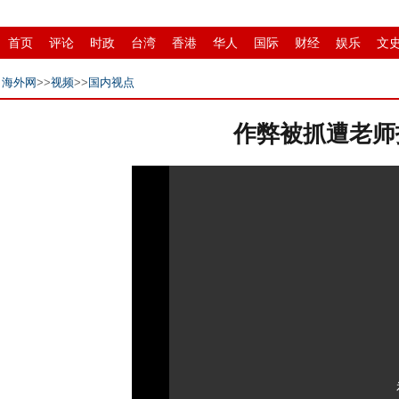
首页
评论
时政
台湾
香港
华人
国际
财经
娱乐
文
县域
环保
创投
成渝
移民
书画
IP电视
华商
滚动
海外网
>>
视频
>>
国内视点
作弊被抓遭老师