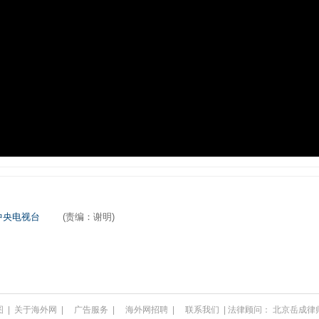
中央电视台
(责编：谢明)
图
|
关于海外网
|
广告服务
|
海外网招聘
|
联系我们
| 法律顾问：
北京岳成律