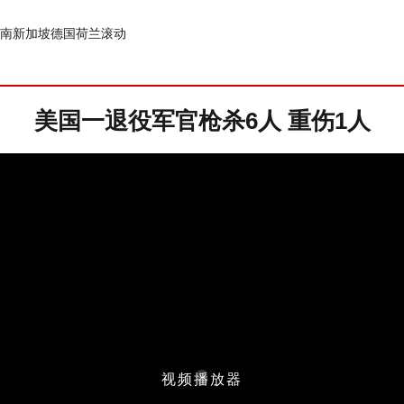
南
新加坡
德国
荷兰
滚动
美国一退役军官枪杀6人 重伤1人