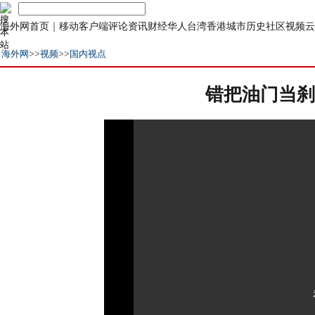
海外网首页
｜
移动客户端
评论
资讯
财经
华人
台湾
香港
城市
历史
社区
视频
云
海外网
>>
视频
>>
国内视点
错把油门当刹