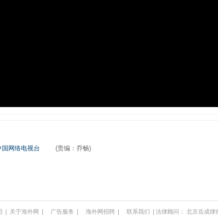
中国网络电视台
(责编：乔畅)
图
|
关于海外网
|
广告服务
|
海外网招聘
|
联系我们
| 法律顾问：
北京岳成律