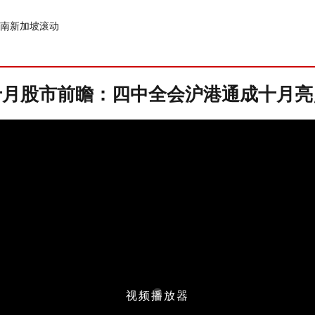
南
新加坡
滚动
十月股市前瞻：四中全会沪港通成十月亮