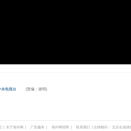
中央电视台
(责编：谢明)
图
|
关于海外网
|
广告服务
|
海外网招聘
|
联系我们
| 法律顾问：
北京岳成律