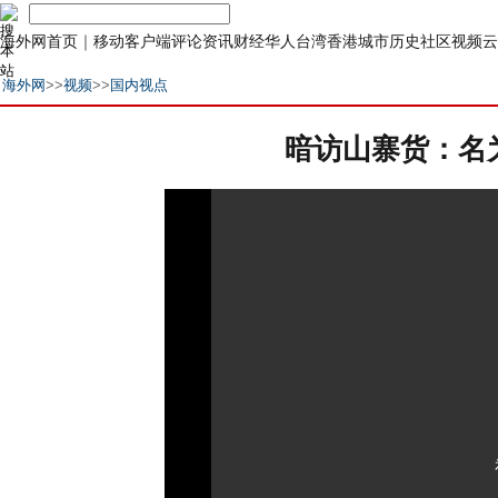
海外网首页
｜
移动客户端
评论
资讯
财经
华人
台湾
香港
城市
历史
社区
视频
云
海外网
>>
视频
>>
国内视点
暗访山寨货：名