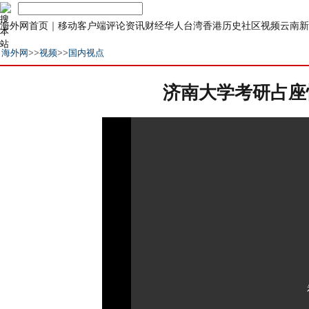
海外网首页
｜
移动客户端
评论
资讯
财经
华人
台湾
香港
历史
社区
视频
云南
新
海外网
>>
视频
>>
国内视点
济南大学考研占座