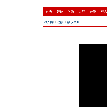
首页
评论
时政
台湾
香港
华
中原
创投
成渝
书画
赣鄱
IP
海外网
>>
视频
>>
娱乐星闻