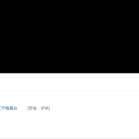
辽宁电视台
(责编：伊斌)