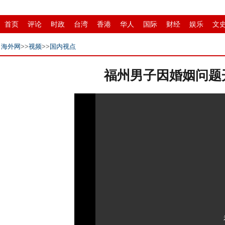
首页
评论
时政
台湾
香港
华人
国际
财经
娱乐
文
招商
县域
环保
创投
成渝
移民
书画
IP电视
华商
海外网
>>
视频
>>
国内视点
福州男子因婚姻问题