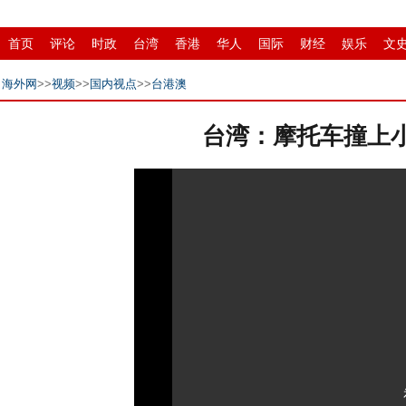
首页
评论
时政
台湾
香港
华人
国际
财经
娱乐
文
招商
县域
环保
创投
成渝
移民
书画
IP电视
华商
海外网
>>
视频
>>
国内视点
>>
台港澳
台湾：摩托车撞上