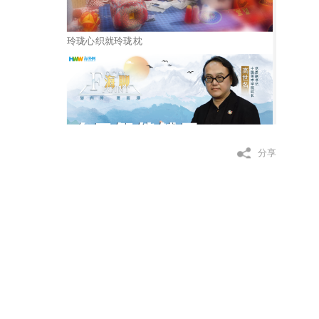
玲珑心织就玲珑枕
分享
人工智能铺开中国美术新画布
“鲁班工坊”构筑国际技能交流之桥