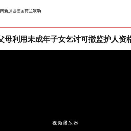
南
新加坡
德国
荷兰
滚动
父母利用未成年子女乞讨可撤监护人资