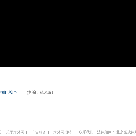
安徽电视台
(责编：孙晓璇)
图
|
关于海外网
|
广告服务
|
海外网招聘
|
联系我们
| 法律顾问：
北京岳成律