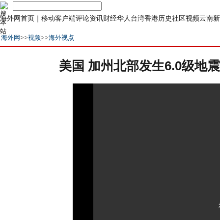
海外网首页
｜
移动客户端
评论
资讯
财经
华人
台湾
香港
历史
社区
视频
云南
新
海外网
>>
视频
>>
海外视点
美国 加州北部发生6.0级地