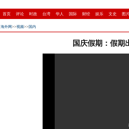
首页
评论
时政
台湾
华人
国际
财经
娱乐
文史
图
招商
县域
环保
创投
移民
书画
华商
滚动
海外网
>>
视频
>>
国内
国庆假期：假期出