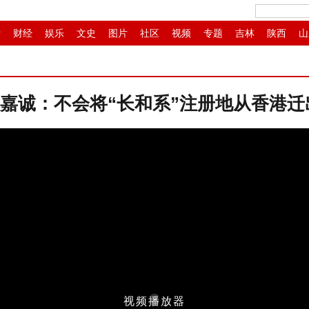
际
财经
娱乐
文史
图片
社区
视频
专题
吉林
陕西
山
商
滚动
嘉诚：不会将“长和系”注册地从香港