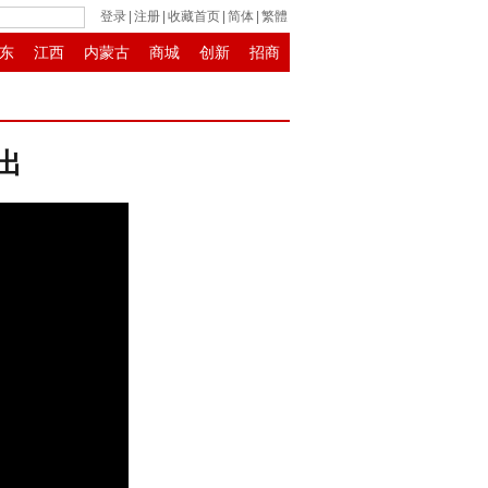
登录
|
注册
|
收藏首页
|
简体
|
繁體
东
江西
内蒙古
商城
创新
招商
迁出