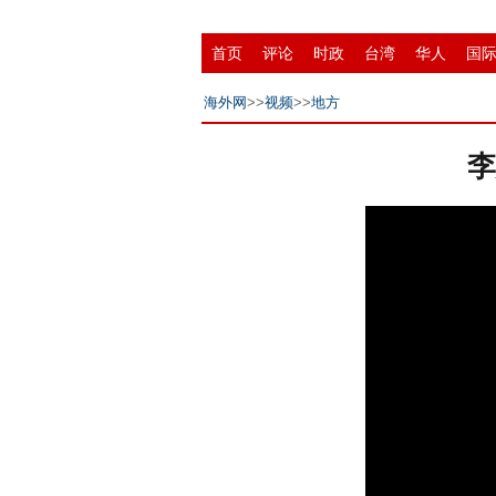
首页
评论
时政
台湾
华人
国
县域
环保
创投
移民
书画
华
海外网
>>
视频
>>
地方
李