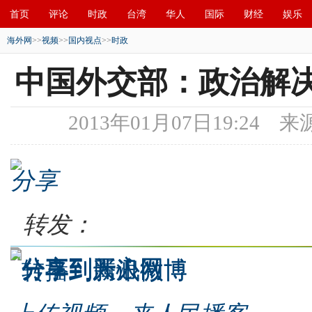
首页
评论
时政
台湾
华人
国际
财经
娱乐
海外网
>>
视频
>>
国内视点
>>
时政
创新
中原
招商
县域
环保
创投
成渝
移民
中国外交部：政治解
2013年01月07日19:24
来
分享
转发：