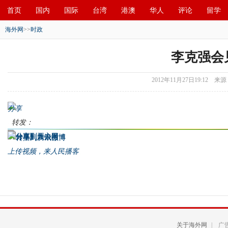
首页
国内
国际
台湾
港澳
华人
评论
留学
海外网
>>
时政
论坛
李克强会
2012年11月27日19:12
来源
分享
转发：
上传视频，来人民播客
关于海外网
| 广